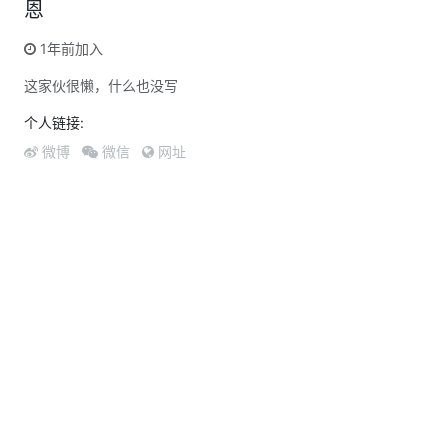
恩
1年前加入
这家伙很懒，什么也没写
个人链接:
微博
微信
网址