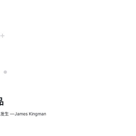
品
 James Kingman