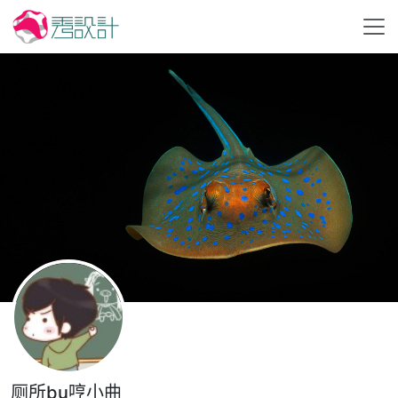
厕所bu哼小曲