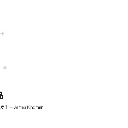
品
 James Kingman