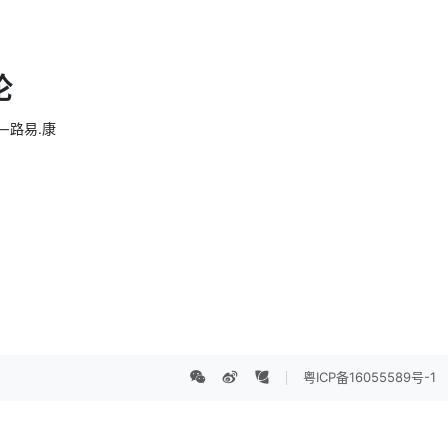
论
 路易.康
粤ICP备16055589号-1