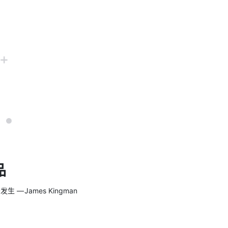
品
 James Kingman