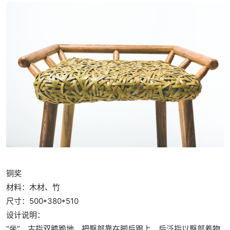
铜奖
材料：木材、竹
尺寸：500*380*510
设计说明：
“坐”，古指双膝跪地，把臀部靠在脚后跟上，后泛指以臀部着物