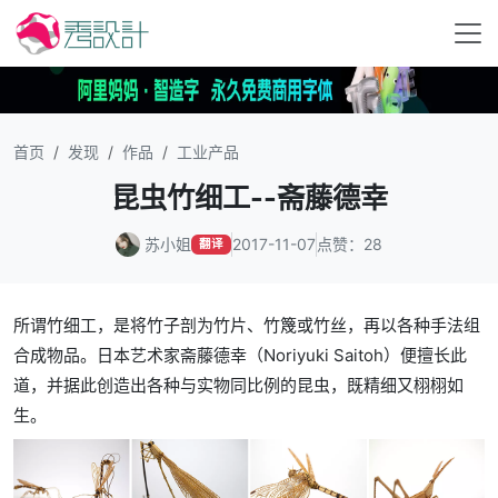
首页
发现
作品
工业产品
昆虫竹细工--斋藤德幸
苏小姐
2017-11-07
点赞：28
翻译
所谓竹细工，是将竹子剖为竹片、竹篾或竹丝，再以各种手法组
合成物品。日本艺术家斋藤德幸（Noriyuki Saitoh）便擅长此
道，并据此创造出各种与实物同比例的昆虫，既精细又栩栩如
生。