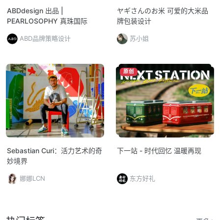
ABDdesign 出品 |
ヤギさんのお米 可爱的大米品
PEARLOSOPHY 真珠国际
牌包装设计
ABD品牌策略设计
苏小姐
原创
Sebastian Curi：活力艺术的奇
下一站 - 时代回忆 温暖再现
妙境界
娜娜LCN
东方好礼