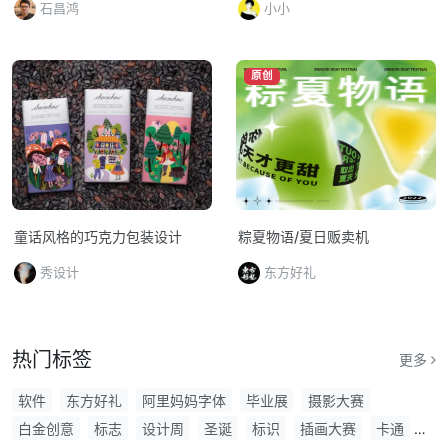
石昌鸿
小小
原创
童话风格的巧克力包装设计
粽夏物语/夏日贩卖机
秀设计
东方好礼
热门标签
更多
软件
东方好礼
阿里妈妈字体
毕业展
摄影大赛
白金创意
标志
设计周
圣诞
标识
插画大赛
卡通