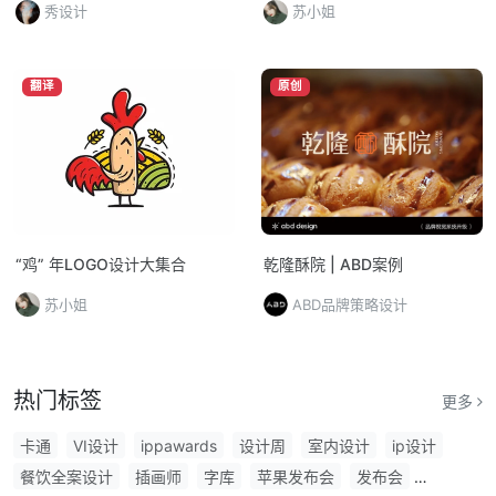
秀设计
苏小姐
翻译
原创
“鸡” 年LOGO设计大集合
乾隆酥院 | ABD案例
苏小姐
ABD品牌策略设计
热门标签
更多
卡通
VI设计
ippawards
设计周
室内设计
ip设计
餐饮全案设计
插画师
字库
苹果发布会
发布会