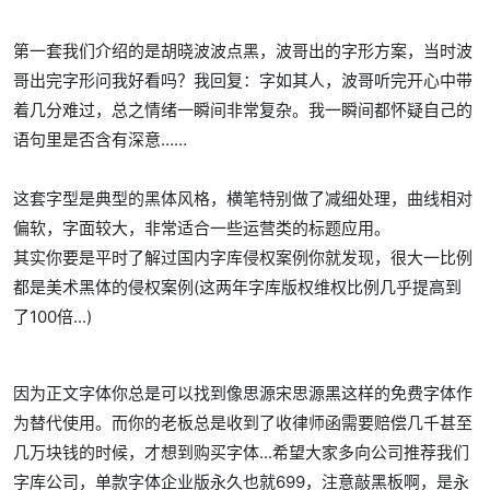
第一套我们介绍的是胡晓波波点黑，波哥出的字形方案，当时波
哥出完字形问我好看吗？我回复：字如其人，波哥听完开心中带
着几分难过，总之情绪一瞬间非常复杂。我一瞬间都怀疑自己的
语句里是否含有深意……
这套字型是典型的黑体风格，横笔特别做了减细处理，曲线相对
偏软，字面较大，非常适合一些运营类的标题应用。
其实你要是平时了解过国内字库侵权案例你就发现，很大一比例
都是美术黑体的侵权案例(这两年字库版权维权比例几乎提高到
了100倍...)
因为正文字体你总是可以找到像思源宋思源黑这样的免费字体作
为替代使用。而你的老板总是收到了收律师函需要赔偿几千甚至
几万块钱的时候，才想到购买字体...希望大家多向公司推荐我们
字库公司，单款字体企业版永久也就699，注意敲黑板啊，是永