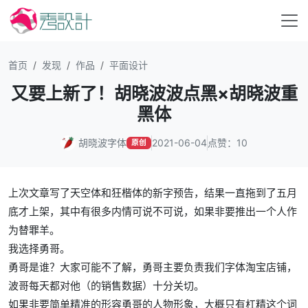
首页
发现
作品
平面设计
又要上新了！胡晓波波点黑×胡晓波重
黑体
胡晓波字体
2021-06-04
点赞：10
原创
上次文章写了天空体和狂楷体的新字预告，结果一直拖到了五月
底才上架，其中有很多内情可说不可说，如果非要推出一个人作
为替罪羊。
我选择勇哥。
勇哥是谁？大家可能不了解，勇哥主要负责我们字体淘宝店铺，
波哥每天都对他（的销售数据）十分关切。
如果非要简单精准的形容勇哥的人物形象，大概只有杠精这个词