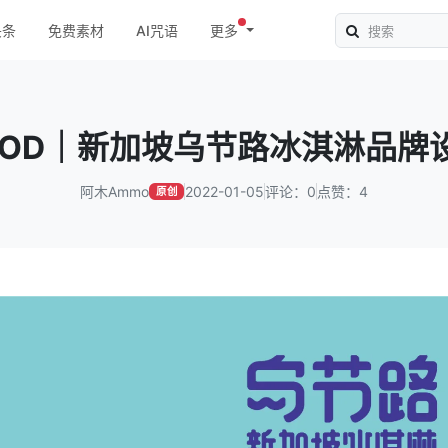
头条
免费素材
AI咒语
更多
AOD｜新加坡乌节路冰淇淋品牌
阿木Ammo
2022-01-05
评论：0
点赞：4
原创