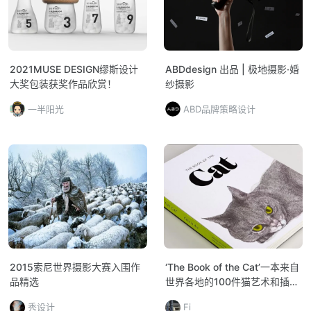
2021MUSE DESIGN缪斯设计
ABDdesign 出品 | 极地摄影·婚
大奖包装获奖作品欣赏！
纱摄影
一半阳光
ABD品牌策略设计
2015索尼世界摄影大赛入围作
‘The Book of the Cat’一本来自
品精选
世界各地的100件猫艺术和插图
的书。
秀设计
Fi