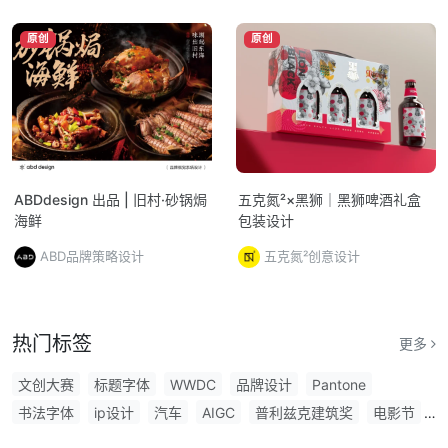
原创
原创
ABDdesign 出品 | 旧村·砂锅焗
五克氮²×黑狮｜黑狮啤酒礼盒
海鲜
包装设计
ABD品牌策略设计
五克氮²创意设计
热门标签
更多
文创大赛
标题字体
WWDC
品牌设计
Pantone
书法字体
ip设计
汽车
AIGC
普利兹克建筑奖
电影节
设计奖
IP形象
创意包装设计
图标
发布会
音乐节