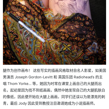
腿作为创作画布！ 这些写实的插画风格取材自名人影星，如美国
男演员 Joseph Gordon-Levitt 和 英国乐团 Radiohead’s 的主
唱 Thom Yorke… 等，她因为时常在课堂上画自己的大腿而出
名，起初是因为找不到纸画画，偶然中她发现自己的大腿肌肤白
的像纸，因此便开始在大腿上画画，同学们还误以为是漂亮的刺
青，最后 Jody 因此受到教授注目邀请她成为小说插画师。