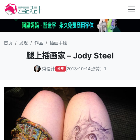
首页
发现
作品
插画手绘
腿上插画家 – Jody Steel
秀设计
2013-10-14
点赞：1
分享