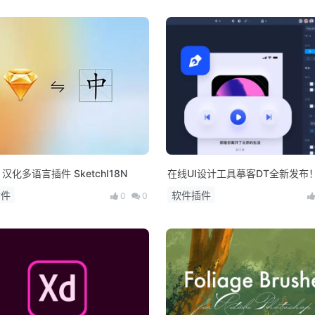
h 汉化多语言插件 SketchI18N
在线UI设计工具摹客DT全新发布
插件
软件插件
0
0