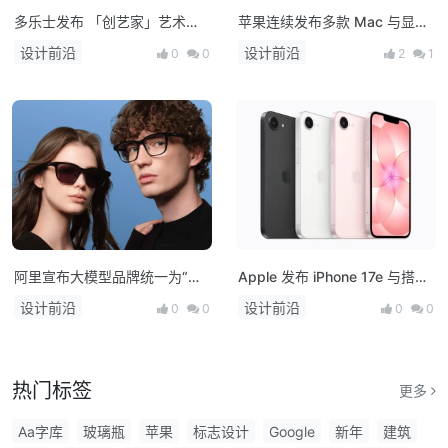
多乐士发布 「创艺家」艺术
苹果连续发布多款 Mac 与显示
漆，开启中国家居美学新篇章！
器新品：M5 系列芯片登场，
设计前沿
设计前沿
0
0
2
1
MacBook 产品线全面升级
阿里宣布大模型品牌统一为“千
Apple 发布 iPhone 17e 与搭载
问”，并发布首款AI硬件产品千
M4 芯片的 iPad Air，多款新品
设计前沿
设计前沿
0
0
0
0
问AI眼镜
将亮相！
热门标签
更多
Aa字库
玻璃瓶
苹果
标志设计
Google
新年
建筑