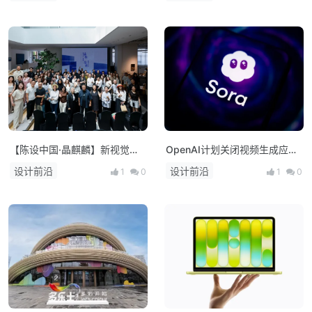
海举办
【陈设中国·晶麒麟】新视觉亮
OpenAI计划关闭视频生成应用
相 布局未来人居新生态
Sora，上线仅约15个月
设计前沿
设计前沿
1
0
1
0