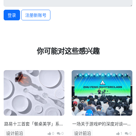
登录
注册新账号
你可能对这些感兴趣
路易十三首套「餐桌美学」系列
一场关于游戏IP的深度对谈——
正式揭晓
朱峰大师课·次世代预研会在上
设计前沿
设计前沿
0
0
1
0