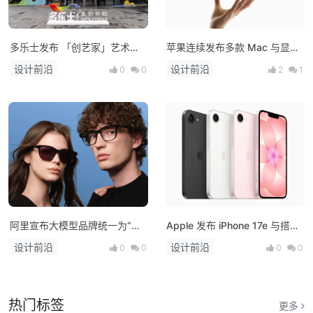
多乐士发布 「创艺家」艺术
苹果连续发布多款 Mac 与显示
漆，开启中国家居美学新篇章！
器新品：M5 系列芯片登场，
设计前沿
设计前沿
0
0
2
1
MacBook 产品线全面升级
阿里宣布大模型品牌统一为“千
Apple 发布 iPhone 17e 与搭载
问”，并发布首款AI硬件产品千
M4 芯片的 iPad Air，多款新品
设计前沿
设计前沿
0
0
0
0
问AI眼镜
将亮相！
热门标签
更多