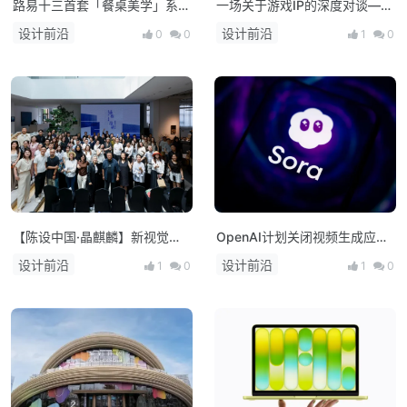
路易十三首套「餐桌美学」系列
一场关于游戏IP的深度对谈——
正式揭晓
朱峰大师课·次世代预研会在上
设计前沿
设计前沿
0
0
1
0
海举办
【陈设中国·晶麒麟】新视觉亮
OpenAI计划关闭视频生成应用
相 布局未来人居新生态
Sora，上线仅约15个月
设计前沿
设计前沿
1
0
1
0