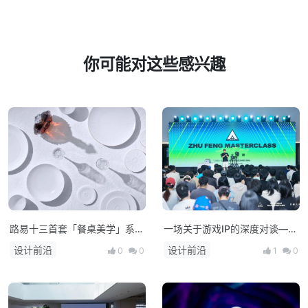
你可能对这些感兴趣
路易十三首套「餐桌美学」系列
一场关于游戏IP的深度对谈——
正式揭晓
朱峰大师课·次世代预研会在上
设计前沿
设计前沿
0
0
1
0
海举办