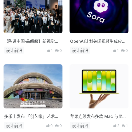
【陈设中国·晶麒麟】新视觉亮
OpenAI计划关闭视频生成应用
相 布局未来人居新生态
Sora，上线仅约15个月
设计前沿
设计前沿
1
0
1
0
多乐士发布 「创艺家」艺术
苹果连续发布多款 Mac 与显示
漆，开启中国家居美学新篇章！
器新品：M5 系列芯片登场，
设计前沿
设计前沿
0
0
2
1
MacBook 产品线全面升级