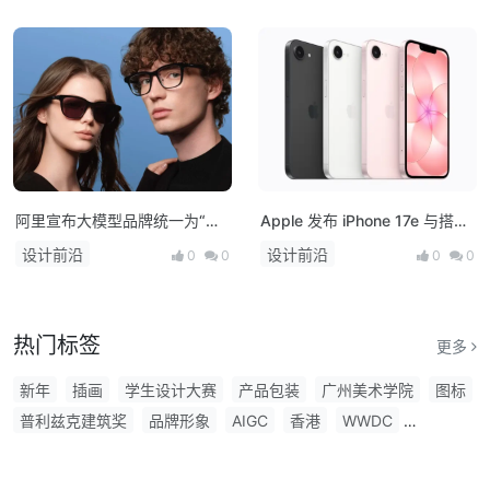
阿里宣布大模型品牌统一为“千
Apple 发布 iPhone 17e 与搭载
问”，并发布首款AI硬件产品千
M4 芯片的 iPad Air，多款新品
设计前沿
设计前沿
0
0
0
0
问AI眼镜
将亮相！
热门标签
更多
新年
插画
学生设计大赛
产品包装
广州美术学院
图标
普利兹克建筑奖
品牌形象
AIGC
香港
WWDC
形象设计
免费字体
摄影大赛
海报设计
优衣库
Apple
插画大赛
工业设计大赛
苹果发布会
日本
中国风