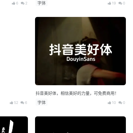
字体
6
2
19
0
抖音美好体，相信美好的力量，可免费商用！
字体
52
6
10
0