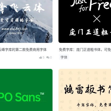
云峰字库的第二款免费商用字体
免费字库：庞门正道粗书体，可免
字体
5
0