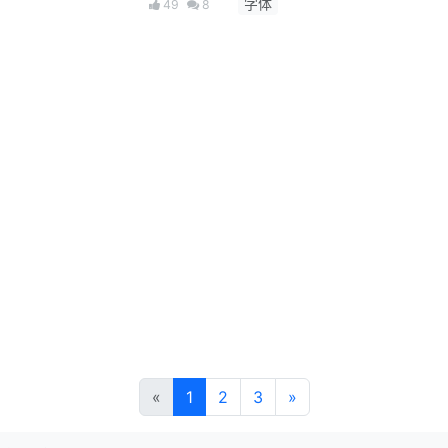
字体
49
8
«
1
2
3
»