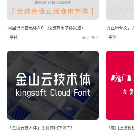
阿里巴巴普惠体3.0（免费商用字体家族）
方正甲骨文，
字体
字体
3
0
「金山云技术体」免费商用字体库！
「庞门正道轻