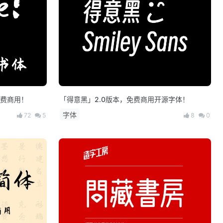
费商用！
「得意黑」2.0版本，免费商用开源字体！
字体
72
5
8
0