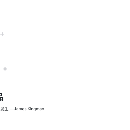
品
 James Kingman