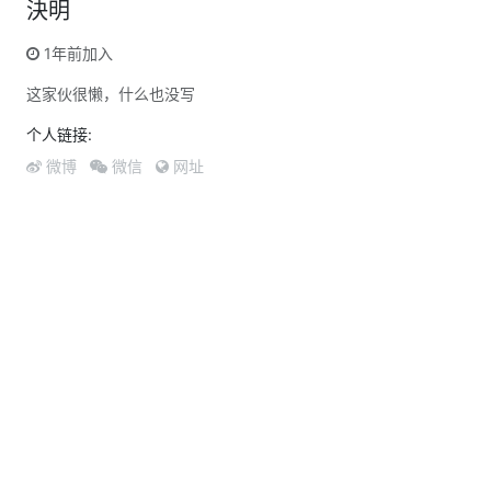
決明
1年前加入
这家伙很懒，什么也没写
个人链接:
微博
微信
网址