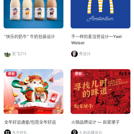
“快乐的奶牛” 牛奶包装设计
不一样的麦当劳设计—Yael
Weiser
亚飞213
秀设计
原创
原创
全年好运通鉴/包揽全年好运
火锅品牌设计 — 赵家埂子
东方好礼
九划品牌设计