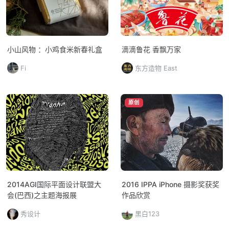
小山风物 ：小鸡食米新春礼盒
滴滴鲁花 香飘万家
Fi
东方造物 East
原创
2014AGI国际平面设计联盟大
2016 IPPA iPhone 摄影奖获奖
会(巴西)之主题海报展
作品欣赏
秀设计
黑白123