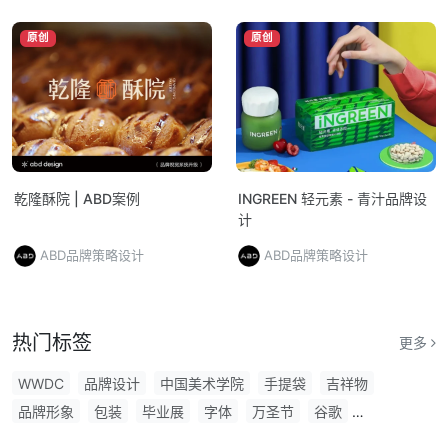
原创
原创
乾隆酥院 | ABD案例
INGREEN 轻元素 - 青汁品牌设
计
ABD品牌策略设计
ABD品牌策略设计
热门标签
更多
WWDC
品牌设计
中国美术学院
手提袋
吉祥物
品牌形象
包装
毕业展
字体
万圣节
谷歌
LOGO设计
商用字体
东京
普利兹克建筑奖
日本