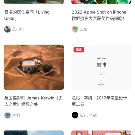
紧凑的居住空间「Living
2022 Apple Shot on iPhone
Units」
微距摄影大赛获奖作品揭晓！
苏小姐
CC8
原创
英国摄影师 James Kerwin《无
弘弢 . 字研 | 2017年字型设计
人之境》倾颓之美
第二卷
大羽
弘? . 字研