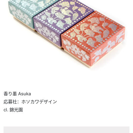
香り墨 Asuka
応募社：ホソカワデザイン
cl. 錦光園