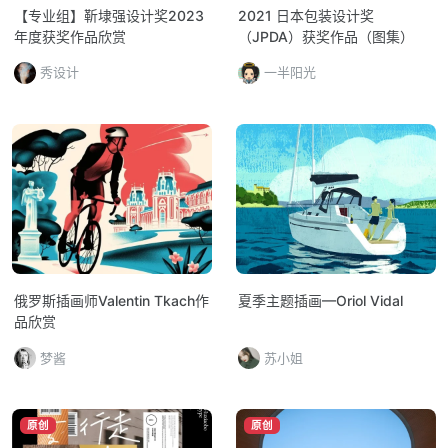
【专业组】靳埭强设计奖2023
2021 日本包装设计奖
年度获奖作品欣赏
（JPDA）获奖作品（图集）
秀设计
一半阳光
俄罗斯插画师Valentin Tkach作
夏季主题插画—Oriol Vidal
品欣赏
梦酱
苏小姐
原创
原创