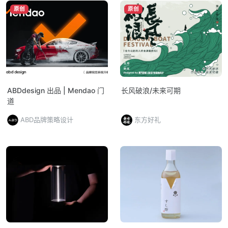
原创
原创
ABDdesign 出品 | Mendao 门
长风破浪/未来可期
道
ABD品牌策略设计
东方好礼