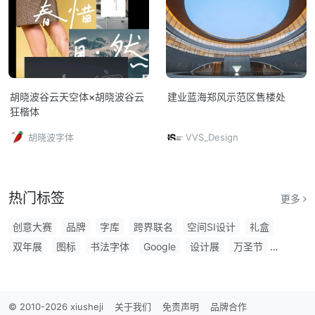
胡晓波谷云天空体×胡晓波谷云
建业蓝海郑风示范区售楼处
狂楷体
胡晓波字体
VVS_Design
热门标签
更多
创意大赛
品牌
字库
跨界联名
空间SI设计
礼盒
双年展
图标
书法字体
Google
设计展
万圣节
品牌定位
logo
ip设计
雷克萨斯
摄影
创意包装设计
东方好礼
深圳展览
腾讯
LOGO征集
创意设计大赛
手机
博物馆
LEXUS
标题字体
吉祥物
文创设计大赛
© 2010-2026 xiusheji
关于我们
免责声明
品牌合作