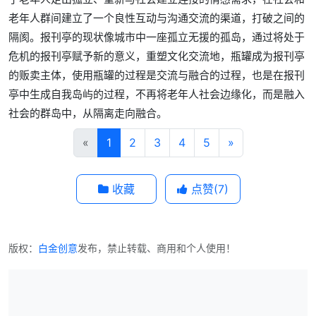
老年人群间建立了一个良性互动与沟通交流的渠道，打破之间的
隔阂。报刊亭的现状像城市中一座孤立无援的孤岛，通过将处于
危机的报刊亭赋予新的意义，重塑文化交流地，瓶罐成为报刊亭
的贩卖主体，使用瓶罐的过程是交流与融合的过程，也是在报刊
亭中生成自我岛屿的过程，不再将老年人社会边缘化，而是融入
社会的群岛中，从隔离走向融合。
«
1
2
3
4
5
»
收藏
点赞(
7
)
版权：
白金创意
发布，禁止转载、商用和个人使用！