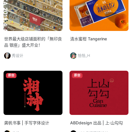
世界最大级店铺面积的「無印良
清水蜜柑 Tangerine
品 银座」盛大开业！
秀设计
恰恰_H
原创
原创
龚帆书事 | 手写字体设计
ABDdesign 出品 | 上·山勾勾