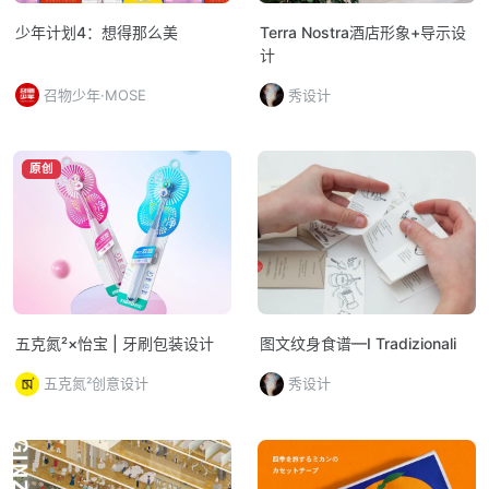
少年计划4：想得那么美
Terra Nostra酒店形象+导示设
计
召物少年·MOSE
秀设计
原创
五克氮²×怡宝 | 牙刷包装设计
图文纹身食谱—I Tradizionali
五克氮²创意设计
秀设计