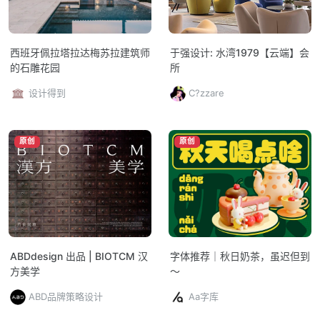
西班牙佩拉塔拉达梅苏拉建筑师
于强设计: 水湾1979【云端】会
的石雕花园
所
设计得到
C?zzare
原创
原创
ABDdesign 出品 | BIOTCM 汉
字体推荐｜秋日奶茶，虽迟但到
方美学
～
ABD品牌策略设计
Aa字库