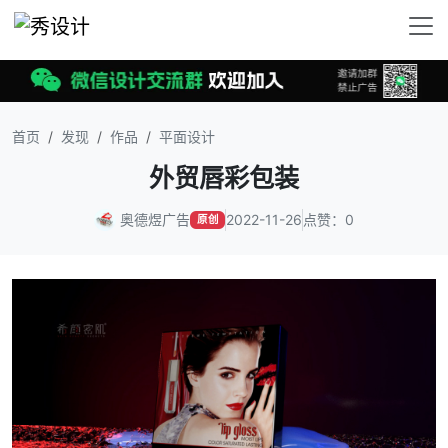
首页
发现
作品
平面设计
外贸唇彩包装
奥德煜广告
2022-11-26
点赞：0
原创