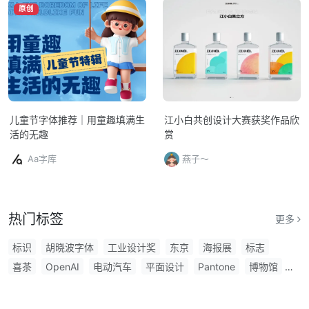
原创
儿童节字体推荐｜用童趣填满生
江小白共创设计大赛获奖作品欣
活的无趣
赏
Aa字库
燕子～
热门标签
更多
标识
胡晓波字体
工业设计奖
东京
海报展
标志
喜茶
OpenAI
电动汽车
平面设计
Pantone
博物馆
品牌升级
谷歌
方正字库
优衣库
安藤忠雄
软件
物料设计
LEXUS
小米
食品
vivo
龙年
创意字体