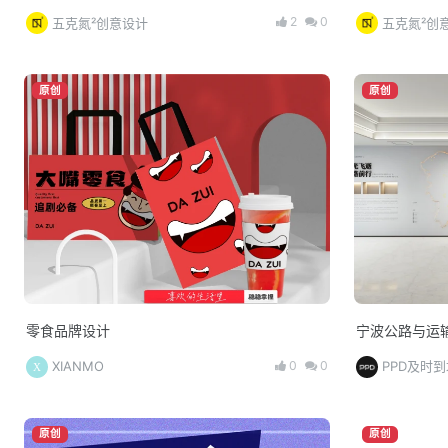
2
0
五克氮²创意设计
五克氮²创
原创
原创
零食品牌设计
宁波公路与运
0
0
XIANMO
PPD及时到
原创
原创