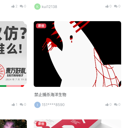
2
0
0
0
kui12138
原创
禁止捕杀海洋生物
1
0
0
0
151****8590
原创