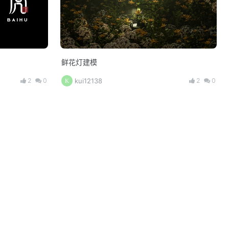
鲜花灯建模
2
0
2
0
kui12138