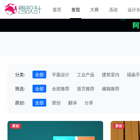
首页
发现
大赛
活动
设计
分类:
全部
平面设计
工业产品
建筑室内
插画手
筛选:
全部
全部推荐
首页推荐
编辑推荐
原创:
全部
原创
翻译
分享
原创
原创