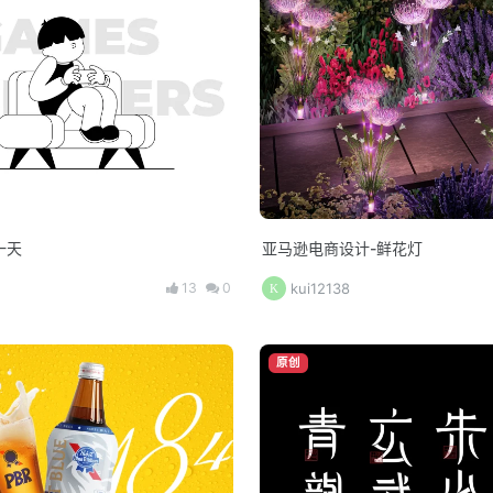
一天
亚马逊电商设计-鲜花灯
13
0
kui12138
原创