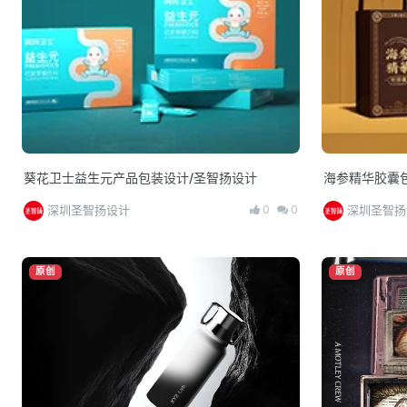
葵花卫士益生元产品包装设计/圣智扬设计
海参精华胶囊
0
0
深圳圣智扬设计
深圳圣智扬
原创
原创