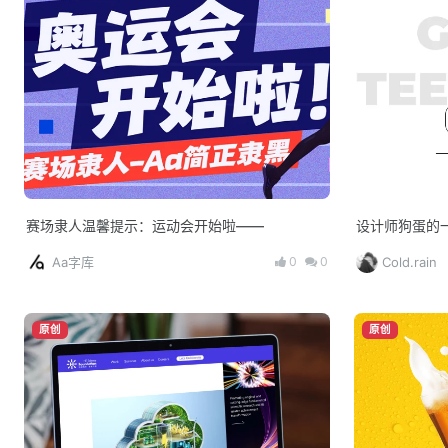
赛场隶人温馨提示：运动会开始啦——
设计师狗蛋的
0
0
Aa字库
Cold.rain
原创
原创