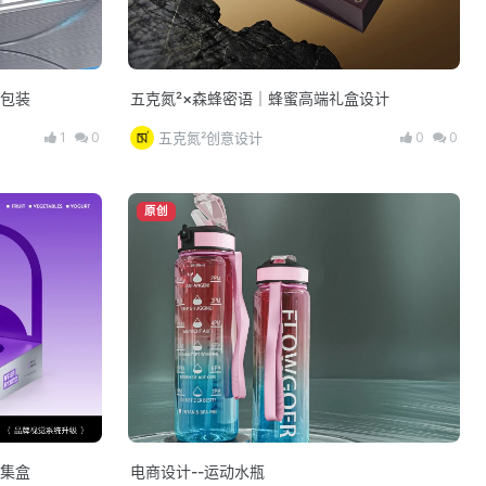
刷包装
五克氮²×森蜂密语｜蜂蜜高端礼盒设计
1
0
0
0
五克氮²创意设计
原创
酸奶集盒
电商设计--运动水瓶