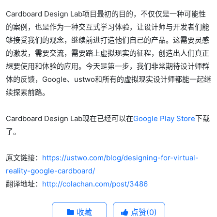
Cardboard Design Lab项目最初的目的，不仅仅是一种可能性
的案例，也是作为一种交互式学习体验，让设计师与开发者们能
够接受我们的观念，继续前进打造他们自己的产品。这需要灵感
的激发，需要交流，需要踏上虚拟现实的征程，创造出人们真正
想要使用和体验的应用。今天是第一步，我们非常期待设计师群
体的反馈，Google、ustwo和所有的虚拟现实设计师都能一起继
续探索前路。
Cardboard Design Lab现在已经可以在
Google Play Store
下载
了。
原文链接：
https://ustwo.com/blog/designing-for-virtual-
reality-google-cardboard/
翻译地址：
http://colachan.com/post/3486
收藏
点赞(
0
)