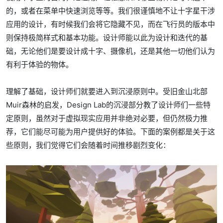
的，或者在菜单中快速浏览等等。我们很谨慎地不让十字星干涉
应用的设计，有时候我们会将它隐藏不见，而在飞行员的版本中
则保持极简样式和基本功能。设计师能以此为设计和迭代的基
础，无论他们是要设计成十字、摄像机，还是其他一切他们认为
有利于体验的物体。
理解了基础，设计师们就要进入到沉浸原则中。受旧金山北部
Muir森林的启发，Design Lab的沉浸部分教了设计师们一些特
定原则，虽然对于虚拟现实应用并非绝对必要，但仍然极力推
荐，它们能尽可能为用户提供好的体验。下面的案例都是关于这
些原则，我们觉得它们会随着时间推移剧烈变化：