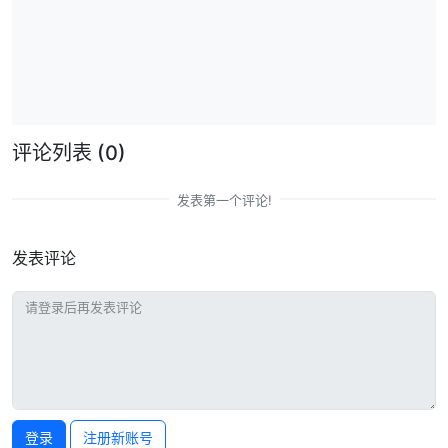
评论列表
(0)
发表第一个评论!
发表评论
登录
注册新账号