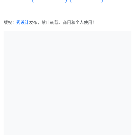
版权：
秀设计
发布，禁止转载、商用和个人使用！