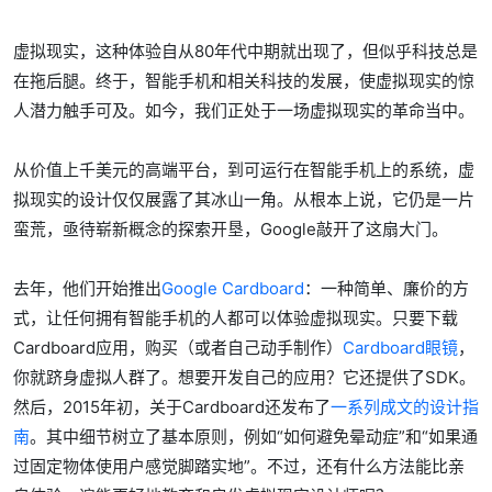
虚拟现实，这种体验自从80年代中期就出现了，但似乎科技总是
在拖后腿。终于，智能手机和相关科技的发展，使虚拟现实的惊
人潜力触手可及。如今，我们正处于一场虚拟现实的革命当中。
从价值上千美元的高端平台，到可运行在智能手机上的系统，虚
拟现实的设计仅仅展露了其冰山一角。从根本上说，它仍是一片
蛮荒，亟待崭新概念的探索开垦，Google敲开了这扇大门。
去年，他们开始推出
Google Cardboard
：一种简单、廉价的方
式，让任何拥有智能手机的人都可以体验虚拟现实。只要下载
Cardboard应用，购买（或者自己动手制作）
Cardboard眼镜
，
你就跻身虚拟人群了。想要开发自己的应用？它还提供了SDK。
然后，2015年初，关于Cardboard还发布了
一系列成文的设计指
南
。其中细节树立了基本原则，例如“如何避免晕动症”和“如果通
过固定物体使用户感觉脚踏实地”。不过，还有什么方法能比亲