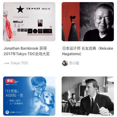
Jonathan Barnbrook 获得
日本设计师 长友启典（Keisuke
2017年Tokyo TDC全场大奖
Nagatomo）
Tokyo TDC
苏小姐
原创