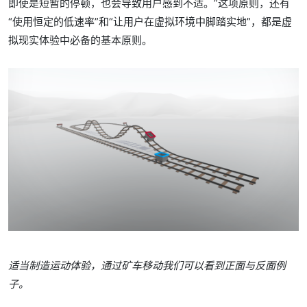
即使是短暂的停顿，也会导致用户感到不适。”这项原则，还有
“使用恒定的低速率”和“让用户在虚拟环境中脚踏实地”，都是虚
拟现实体验中必备的基本原则。
适当制造运动体验，通过矿车移动我们可以看到正面与反面例
子。