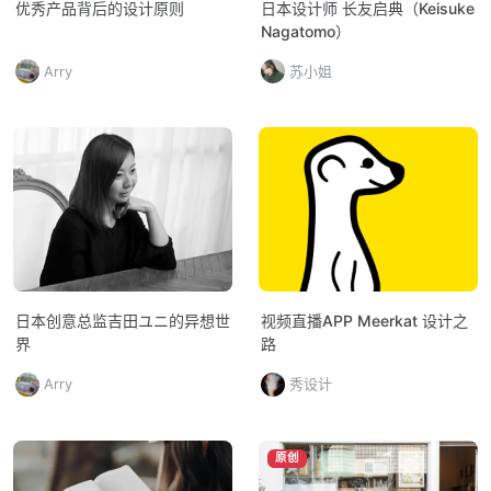
优秀产品背后的设计原则
日本设计师 长友启典（Keisuke
Nagatomo）
Arry
苏小姐
日本创意总监吉田ユニ的异想世
视频直播APP Meerkat 设计之
界
路
Arry
秀设计
原创