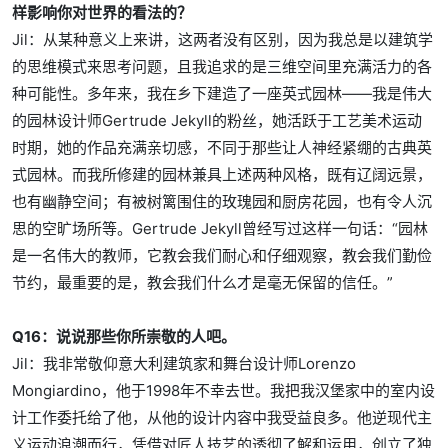
样影响你对世界的看法的？
Jil：从某种意义上来讲，这两者没有区别，因为我总是以建筑学
的思维模式来思考问题，且我追求的是三维空间里充满活力的各
种可能性。多年来，我在乡下建造了一座英式园林——我是伟大
的园林设计师Gertrude Jekyll的粉丝，她活跃于工艺美术运动
时期，她的作品充满亲切感，不同于那些让人神经紧绷的古典英
式园林。而我所修建的园林兼具上述两种风格，既有辽阔远景，
也有幽静空间；有被树篱围住的玫瑰园和厨房花园，也有令人沉
思的空旷场所等。Gertrude Jekyll曾经写过这样一句话：“园林
是一名伟大的教师，它教会我们耐心和仔细观察，教会我们勤俭
节约，最重要的是，教会我们什么才是毫无保留的信任。”
Q16：说说那些你所崇敬的人吧。
Jil：我非常敬仰意大利建筑家和舞台设计师Lorenzo
Mongiardino，他于1998年不幸去世。我把我汉堡家中的室内设
计工作委托给了他，从他的设计内容中我受益良多。他逆现代主
义运动浪潮而行，凭借对匠人技艺的透彻了解和运用，创立了独