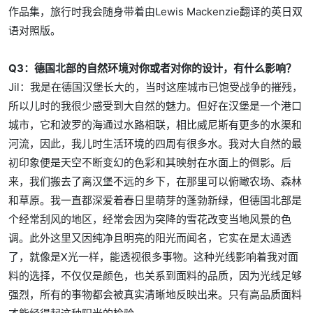
作品集，旅行时我会随身带着由Lewis Mackenzie翻译的英日双
语对照版。
Q3：德国北部的自然环境对你或者对你的设计，有什么影响？
Jil：我是在德国汉堡长大的，当时这座城市已饱受战争的摧残，
所以儿时的我很少感受到大自然的魅力。但好在汉堡是一个港口
城市，它和波罗的海通过水路相联，相比威尼斯有更多的水渠和
河流，因此，我儿时生活环境的四周有很多水。我对大自然的最
初印象便是天空不断变幻的色彩和其映射在水面上的倒影。后
来，我们搬去了离汉堡不远的乡下，在那里可以俯瞰农场、森林
和草原。我一直都深爱着春日里萌芽的蓬勃新绿，但德国北部是
个经常刮风的地区，经常会因为突降的雪花改变当地风景的色
调。此外这里又因纯净且明亮的阳光而闻名，它实在是太通透
了，就像是X光一样，能透视很多事物。这种光线影响着我对面
料的选择，不仅仅是颜色，也关系到面料的品质，因为光线足够
强烈，所有的事物都会被真实清晰地反映出来。只有高品质面料