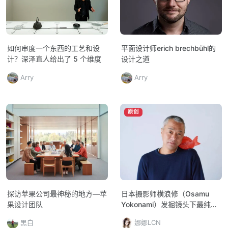
如何审度一个东西的工艺和设
平面设计师erich brechbühl的
计？深泽直人给出了 5 个维度
设计之道
Arry
Arry
原创
探访苹果公司最神秘的地方—苹
日本摄影师横浪修（Osamu
果设计团队
Yokonami）发掘镜头下最纯真
的感动
黑白
娜娜LCN