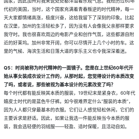
国家，因此加州对我来说处处都洋溢着乐观气息。我经历过60年
代初的美国，当时，这个国家充满着青春叛逆的时代精神，每一
天大家都情绪高涨，极度兴奋，这给我留下了深刻的印象。比起
在汉堡，加州的生活轻松多了，因为没有人会像我父亲那样要求
我守时。我也很喜欢周边的电影产业和创作气氛，这些都源自附
近的好莱坞。加州非常开阔，你可以尽情开上几个小时的车。这
里的气候、海滨生活和日落大道的享乐主义也令我深深着迷。
Q5：时尚被称为时代精神的一面镜子。您是在上世纪60年代开
始从事女装成衣设计工作的，从那时起，您觉得设计的本质改变
了吗，或者说，那些被视为基本设计的元素改变了吗？
每个时代都有能反映其本质的服装，19世纪末是紧身衣，60年代
嬉皮士时代的是蓝色牛仔裤。如今很难界定什么“服装的本质”，
因为人人都只穿最基本的衣服。它们让人感觉轻松休闲，它们的
主要诉求是舒适。因此，如果让我选一件能反映当今本质的服
装，我会选轻便的羽绒服——轻盈、适时保暖，且活动自如。