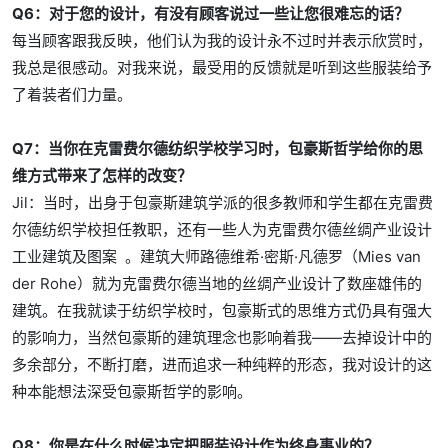
Q6：对于您的设计，有没有顾客说过一些让您很难忘的话？
每当顾客跟我反映，他们认为我的设计永不过时并表示欣赏时，
我总是很感动。对我来说，最受用的反馈就是听到这些服装给予
了着装者们力量。
Q7：当你在克雷费尔德纺织学校学习时，包豪斯哲学给你的思
维方式带来了怎样的改变？
Jil：当时，出身于包豪斯建筑学派的很多教师和学生都在克雷费
尔德纺织学校担任教职，还有一些人为克雷费尔德丝绸产业设计
工业建筑及图案 。建筑大师路德维希·密斯·凡德罗（Mies van
der Rohe）就为克雷费尔德当地的丝绸产业设计了数座雄伟的
建筑。在我就读于纺织学校时，包豪斯式的思维方式仍具有强大
的影响力，当然包豪斯的建筑理念也影响着我——去掉设计中的
多余部分，不断打磨，进而追求一种纯粹的形态，我对设计的这
种本能想法深受包豪斯哲学的影响。
Q8：你是在什么时候决定把服装设计作为终身事业的？