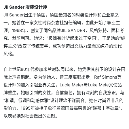
Jil Sander 服装设计师
Jil Sander出生于德国，德国最知名的时装设计师和企业家之
一，她曾在一家女性时尚杂志社担任编辑，由此开始了职业生
涯。1968年，创立了同名品牌JIL SANDER，风格独特、面料考
究、裁剪利落。她说：“极简有时听起来过于空洞”，于是她的“纯
粹主义”改变了传统美学，成功创造出充满力量而又纯净的现代
风格。
自上世纪80年代参加米兰时装周以来，她凭借其前卫的设计在国
际上声名鹊起。身为创始人，曾三度离职出走，Raf Simons等
设计师的加入引起业界关注，Lucie Meier与Luke Meie又使品
牌重生。她吸引到的女性，自信坚韧，拥有深刻的自我意识，与
“和谐，低调和动感优雅”设计理念不谋而合。她在时尚界非凡的
影响力，1995年被授予象征着德国最高荣誉的“联邦十字勋章”，
以表彰她对社会做出的贡献。