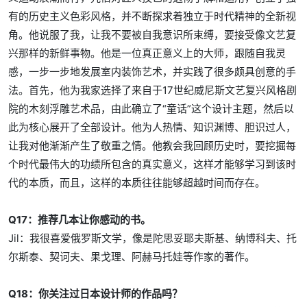
有的历史主义色彩风格，并不断探求着独立于时代精神的全新视
角。他说服了我，让我不要被自我意识所束缚，要接受像文艺复
兴那样的新鲜事物。他是一位真正意义上的大师，跟随自我灵
感，一步一步地发展室内装饰艺术，并实践了很多颇具创意的手
法。首先，他为我家选择了来自于17世纪威尼斯文艺复兴风格剧
院的木刻浮雕艺术品，由此确立了“童话”这个设计主题，然后以
此为核心展开了全部设计。他为人热情、知识渊博、胆识过人，
让我对他渐渐产生了敬重之情。他教会我回顾历史时，要挖掘每
个时代最伟大的功绩所包含的真实意义，这样才能够学习到该时
代的本质，而且，这样的本质往往能够超越时间而存在。
Q17：推荐几本让你感动的书。
Jil：我很喜爱俄罗斯文学，像是陀思妥耶夫斯基、纳博科夫、托
尔斯泰、契诃夫、果戈理、阿赫马托娃等作家的著作。
Q18：你关注过日本设计师的作品吗？