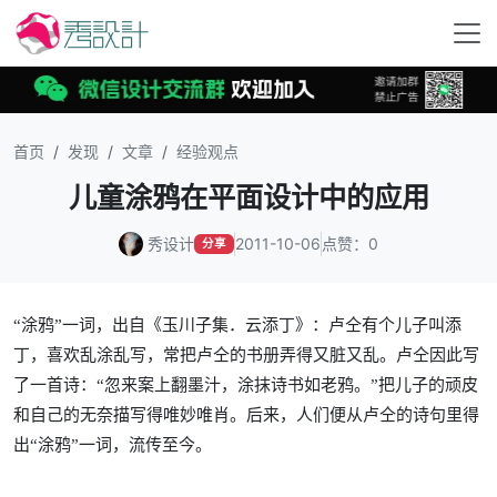
首页
发现
文章
经验观点
儿童涂鸦在平面设计中的应用
秀设计
2011-10-06
点赞：0
分享
“涂鸦”一词，出自《玉川子集．云添丁》：卢仝有个儿子叫添
丁，喜欢乱涂乱写，常把卢仝的书册弄得又脏又乱。卢仝因此写
了一首诗：“忽来案上翻墨汁，涂抹诗书如老鸦。”把儿子的顽皮
和自己的无奈描写得唯妙唯肖。后来，人们便从卢仝的诗句里得
出“涂鸦”一词，流传至今。