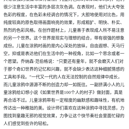
很少注意生活中丰富的多层次灰色调。在表现时，他们大大夸张
色彩的程度，在色彩未经调合的情况下，大胆地使用对比色，用
纯度较高的原色取得画面响亮的效果，形成粗犷、明快、朴实、
热烈的色彩风格。在创作题材上，儿童善于表现成人所不易注意
的另一个世界。这个世界是现实与理想的结合，带有很强的想象
成份。儿童在涂鸦时画的是内心深处的放纵，自由遐想、天马行
空，抑或是表达他们在生活中的一种视角，比如一个思念或者一
个愿望。乔纳森·范伯格说：“只要还有童年，就不会磨灭人们对
于那个奇幻世界的记忆和兴趣，就不会缺少表达这种细腻情感的
工具和手段。”一代又一代的人在无法控制的自然规律中成长，
而儿童涂鸦中源源不断的创造力却一如既往。一副挤满小人的儿
童涂鸦给幻想小说《如果世界是100个人的村子》做封面，真是
再合适不过。儿童涂鸦带有一定程度的幽默感和趣味性，有机地
传达出一种稚拙的美。设计师们喜欢在这种涂鸦中寻找灵感，力
图找到童趣无邪的视觉效果，力争让这个快节奏社会里面忙碌的
人们感觉到些许的轻松。