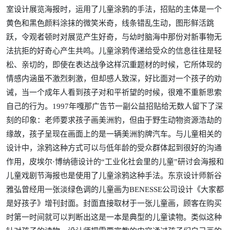
室设计展览海报时，运用了儿童涂鸦的手法，招贴的主体是一个
黄色和黑色颜料涂抹的微笑米奇，线条错乱生动，图形鲜活跳
跃，令观者顿时对展览产生好奇，与幼时脑海中那份对新事物无
法抗拒的好奇心产生共鸣。儿童涂鸦传递给受众的信息往往是轻
松、亲切的，即使在表达战争这样沉重题材的时候，它所体现的
情感内涵虽不激烈刺激，但却感人致深，好比面对一个孩子的劝
诫，当一个成年人看到孩子对和平祈望的时候，很难不重新思索
自己的行为。1997年嘎那广告节一副公益招贴给无数人留下了深
刻的印象：老师要求孩子画美洲豹，但由于野生动物资源浩劫的
缘故，孩子呈现在画面上的是一辆美洲豹牌汽车。与儿童相关的
设计中，涂鸦这种方式可以与低年龄的受众群体起到很好的沟通
作用，皮埃尔·博纳德设计的“工业化社会里的儿童”研讨会海报和
儿童戏剧节海报也是使用了儿童涂鸦这种手法。东京设计师新谷
雅弘曾经用一张淡绿色调的儿童画为BENESSE公司设计《大家都
是好孩子》增刊封面。封面直接取材于一张儿童画，顾客在购买
时第一时间就可以判断出这是一本是典型的儿童读物。类似这种