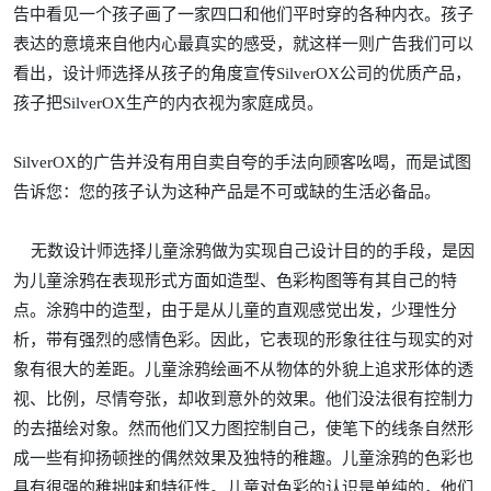
告中看见一个孩子画了一家四口和他们平时穿的各种内衣。孩子
表达的意境来自他内心最真实的感受，就这样一则广告我们可以
看出，设计师选择从孩子的角度宣传SilverOX公司的优质产品，
孩子把SilverOX生产的内衣视为家庭成员。
SilverOX的广告并没有用自卖自夸的手法向顾客吆喝，而是试图
告诉您：您的孩子认为这种产品是不可或缺的生活必备品。
无数设计师选择儿童涂鸦做为实现自己设计目的的手段，是因
为儿童涂鸦在表现形式方面如造型、色彩构图等有其自己的特
点。涂鸦中的造型，由于是从儿童的直观感觉出发，少理性分
析，带有强烈的感情色彩。因此，它表现的形象往往与现实的对
象有很大的差距。儿童涂鸦绘画不从物体的外貌上追求形体的透
视、比例，尽情夸张，却收到意外的效果。他们没法很有控制力
的去描绘对象。然而他们又力图控制自己，使笔下的线条自然形
成一些有抑扬顿挫的偶然效果及独特的稚趣。儿童涂鸦的色彩也
具有很强的稚拙味和特征性。儿童对色彩的认识是单纯的，他们