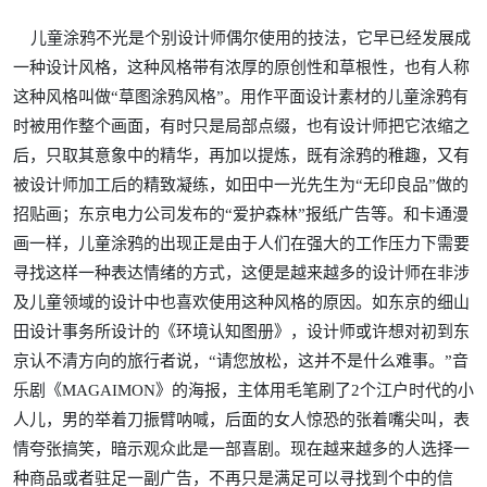
儿童涂鸦不光是个别设计师偶尔使用的技法，它早已经发展成
一种设计风格，这种风格带有浓厚的原创性和草根性，也有人称
这种风格叫做“草图涂鸦风格”。用作平面设计素材的儿童涂鸦有
时被用作整个画面，有时只是局部点缀，也有设计师把它浓缩之
后，只取其意象中的精华，再加以提炼，既有涂鸦的稚趣，又有
被设计师加工后的精致凝练，如田中一光先生为“无印良品”做的
招贴画；东京电力公司发布的“爱护森林”报纸广告等。和卡通漫
画一样，儿童涂鸦的出现正是由于人们在强大的工作压力下需要
寻找这样一种表达情绪的方式，这便是越来越多的设计师在非涉
及儿童领域的设计中也喜欢使用这种风格的原因。如东京的细山
田设计事务所设计的《环境认知图册》，设计师或许想对初到东
京认不清方向的旅行者说，“请您放松，这并不是什么难事。”音
乐剧《MAGAIMON》的海报，主体用毛笔刷了2个江户时代的小
人儿，男的举着刀振臂呐喊，后面的女人惊恐的张着嘴尖叫，表
情夸张搞笑，暗示观众此是一部喜剧。现在越来越多的人选择一
种商品或者驻足一副广告，不再只是满足可以寻找到个中的信