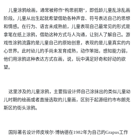
儿童涂鸦绘画，通常被称作“构思前期”，即低龄儿童乱涂乱画
阶段。儿童从出生起就希望借助各种声音、符号表达自己的思想
和情感。在行为、语言未成熟前，儿童表现自己最常见的形式是
拿笔在纸上涂鸦，借助这种方式与人沟通，让别人了解自己。游
戏性涂鸦流露的是儿童自己的原始创意，表现的是儿童真实的内
心世界。此时幼儿的手尚未发育成熟，动作笨拙，感知能力弱，
他们用涂鸦这种表达方式在画，说，玩中满足好奇和好动的欲
望。
这里涉及的儿童涂鸦，主要指设计师自己涂抹出的类似儿童幼
儿时期的绘画或者直接选取的儿童画，区别于起源纽约市布朗克
斯区的街头涂鸦。
国际著名设计师皮埃尔·博纳德在1982年为自己的Grapus工作