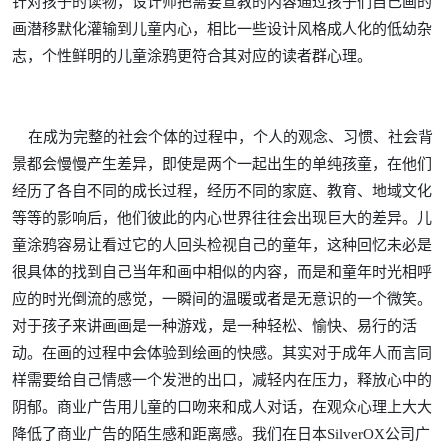
针对孩子的读物，设计师把需要宣教的内容通过孩子们自己画的
画潜移默化灌输到儿童内心，相比一些设计风格成人化的低幼杂
志，个性鲜明的儿童涂鸦更符合其对应的读者群心理。
在成为完整的社会个体的过程中，个人的观念、习惯、社会背
景都会慢慢产生差异，即使是两个一起出生的单纯孩童，在他们
经历了各自不同的成长过程，经历不同的家庭、教育、地域文化
等等的影响后，他们彼此的内心世界往往会出现巨大的差异。儿
童涂鸦容易让看过它的人回头检视自己的童年，这种回忆未必是
很具体的找到自己当年和画中相似的内容，而是和童年时光相呼
应的时光倒流的感觉，一瞬间的温暖或者是无意识的一个微笑。
对于孩子来讲画画是一种游戏，是一种轻松、愉快、易行的活
动。在画的过程中会体验到绘画的快感。其实对于成年人而言同
样需要给自己情感一个发泄的出口，减轻内在压力，释放心中的
阴郁。商业广告用儿童的口吻来和成人对话，在观众心理上大大
降低了商业广告的陌生感和距离感。我们在日本SilverOX公司广