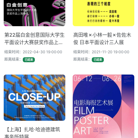
第22届⽩⾦创意国际⼤学⽣
高田唯✗小林一毅✗佐佐木
平⾯设计⼤赛获奖作品上海
俊 日本平面设计三人展
特展
结束时间：2022-04-30 19:00:00
结束时间：2021-11-20 19:00:00
距离结束：
距离结束：
已结束
已结束
【上海】扎哈·哈迪德建筑
事务所特展