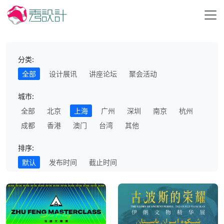
分类:
全部
设计展讯
讲座论坛
聚会活动
城市:
全部
北京
上海
广州
深圳
南京
杭州
成都
香港
澳门
台湾
其他
排序:
默认
发布时间
截止时间