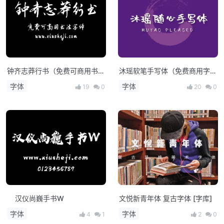
钟齐志莽行书（免费可商用书法
沐瑶软笔手写体（免费商用字
字体）
体）
字体
字体
19
0
20
0
汉仪尚巍手书W
文悦新青年体 复古字体 [字库]
字体
字体
4
1
2
0