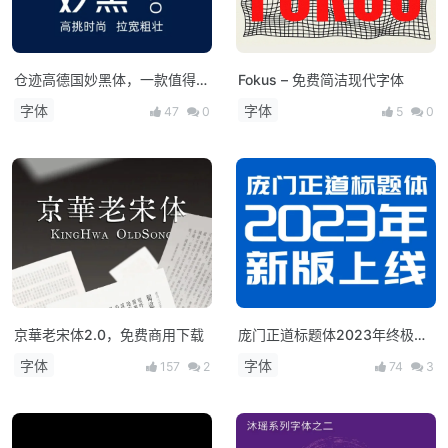
仓迹高德国妙黑体，一款值得收
Fokus – 免费简洁现代字体
藏的免费商用字体
字体
字体
47
0
5
0
京華老宋体2.0，免费商用下载
庞门正道标题体2023年终极版
（免费商用）
字体
字体
157
2
74
3