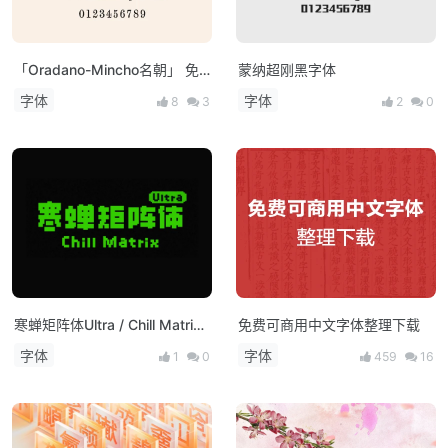
「Oradano-Mincho名朝」 免
蒙纳超刚黑字体
费下载可商用
字体
字体
8
3
2
0
寒蝉矩阵体Ultra / Chill Matrix
免费可商用中文字体整理下载
Ultra（公益目的+线下门店招
字体
字体
1
0
459
16
牌，免费商用！）