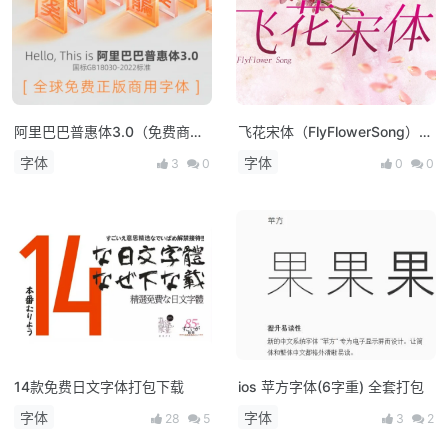
阿里巴巴普惠体3.0（免费商用
飞花宋体（FlyFlowerSong）中
字体家族）
文宋体，免费可商用！
字体
字体
3
0
0
0
14款免费日文字体打包下载
ios 苹方字体(6字重) 全套打包
字体
字体
28
5
3
2