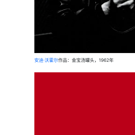
安迪·沃霍尔
作品：金宝汤罐头，1962年