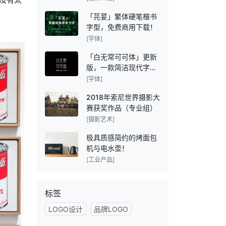
「芫荽」繁体硬笔楷书
字型，免费商用下载！
[字体]
「白无常可可体」更新
版，一款简洁现代字
体！
[字体]
2018年索尼世界摄影大
赛获奖作品（专业组）
[摄影艺术]
极具质感简约的烤面包
机与电水壶！
[工业产品]
标签
LOGO设计
品牌LOGO