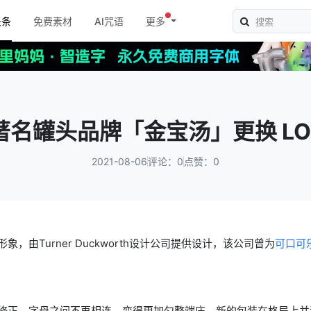
头条
免费素材
AI咒语
更多
著名罐头品牌「金宝汤」更换 LO
2021-08-06
评论：0
点赞：0
形象，由
Turner Duckworth
设计公司提供设计，该公司曾为
可口可
修正，字母之间不再相连，变得更加匀整端庄。新的包装在格局上并