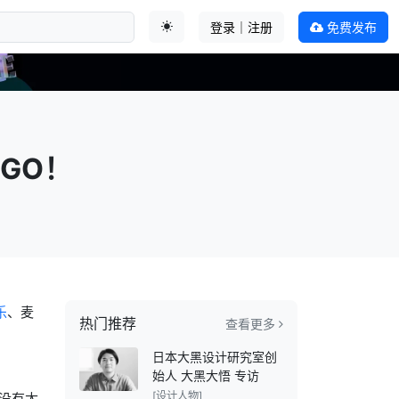
登录｜注册
免费发布
切换主题
GO！
乐
、麦
热门推荐
查看更多
日本大黑设计研究室创
始人 大黑大悟 专访
[设计人物]
没有太