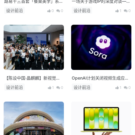
路易十三首套「餐桌美学」系列
一场关于游戏IP的深度对谈——
正式揭晓
朱峰大师课·次世代预研会在上
设计前沿
设计前沿
0
0
1
0
海举办
【陈设中国·晶麒麟】新视觉亮
OpenAI计划关闭视频生成应用
相 布局未来人居新生态
Sora，上线仅约15个月
设计前沿
设计前沿
1
0
1
0