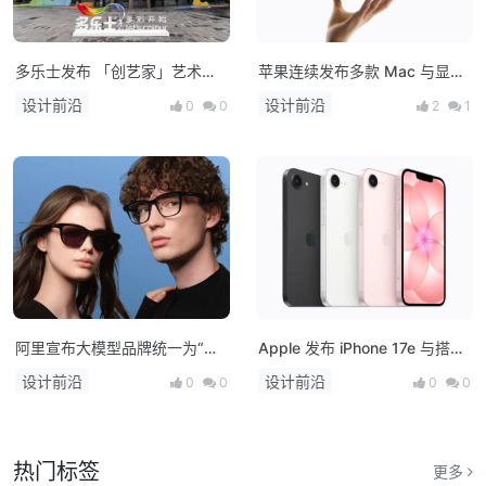
多乐士发布 「创艺家」艺术
苹果连续发布多款 Mac 与显示
漆，开启中国家居美学新篇章！
器新品：M5 系列芯片登场，
设计前沿
设计前沿
0
0
2
1
MacBook 产品线全面升级
阿里宣布大模型品牌统一为“千
Apple 发布 iPhone 17e 与搭载
问”，并发布首款AI硬件产品千
M4 芯片的 iPad Air，多款新品
设计前沿
设计前沿
0
0
0
0
问AI眼镜
将亮相！
热门标签
更多