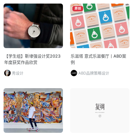
原创
【学生组】靳埭强设计奖2023
乐滋塔 意式乐滋餐厅丨ABD案
年度获奖作品欣赏
例
秀设计
ABD品牌策略设计