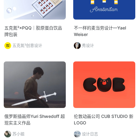
五克氮²×PQQ｜胶原蛋白饮品
不一样的麦当劳设计—Yael
牌包装
Weiser
五克氮²创意设计
秀设计
俄罗斯插画师Yuri Shwedoff 超
伦敦动画公司 CUB STUDIO 新
现实主义作品
LOGO
苏小姐
设计日志