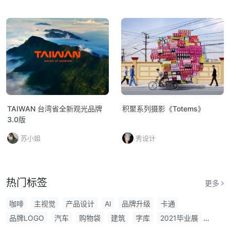
TAIWAN 台湾省全新观光品牌
积聚系列摄影《Totems》
3.0版
苏小姐
秀设计
热门标签
更多
咖啡
主视觉
产品设计
AI
品牌升级
卡通
品牌LOGO
汽车
购物袋
建筑
字库
2021毕业展