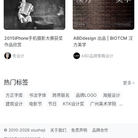
2015iPhone手机摄影大赛获奖
ABDdesign 出品 | BIOTCM 汉
作品欣赏
方美学
秀设计
ABD品牌策略设计
热门标签
更多
方正字库
书法字体
跨界联名
品牌LOGO
海报设计
建筑设计
电影节
节日
KTK设计奖
广州美术学院
展厅设计
包装
毕业季
创意大赛
手绘设计
手机
咖啡
物料设计
公益海报
建筑
白金创意
音乐节
台湾
品牌策划
谷歌
Google
企业VI设计
电动汽车
© 2010-2026 xiusheji
关于我们
免责声明
品牌合作