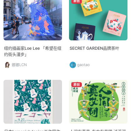
原创
纽约插画家Loe Lee 「希望在纽
SECRET GARDEN品牌茶叶
约街头漫步」
娜娜LCN
gaotao
原创