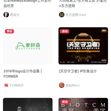
日本homesickdesign工作室作
人间有真艾-东方有艾团 泸溪河
品欣赏
×东方造物
秀设计
东方造物 East
原创
原创
2016年logo设计作品集 |
[天空守卫者] IP形象设计
FORMER
FORMER
态似RenJ
原创