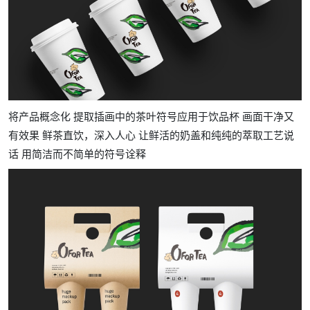
将产品概念化 提取插画中的茶叶符号应用于饮品杯 画面干净又
有效果 鲜茶直饮，深入人心 让鲜活的奶盖和纯纯的萃取工艺说
话 用简洁而不简单的符号诠释