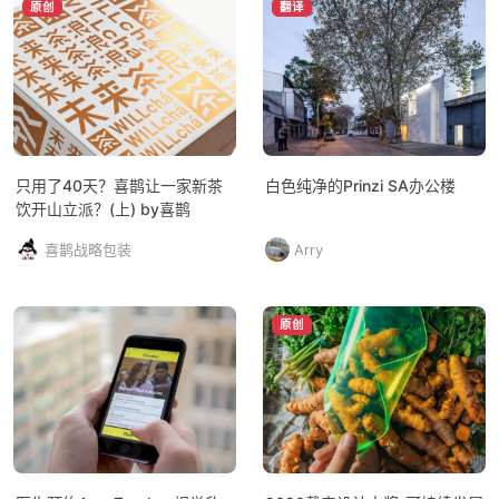
原创
翻译
只用了40天？喜鹊让一家新茶
白色纯净的Prinzi SA办公楼
饮开山立派？(上) by喜鹊
喜鹊战略包装
Arry
原创