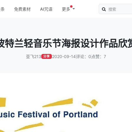
头条
免费素材
AI咒语
更多
波特兰轻音乐节海报设计作品欣
亚飞213
2020-09-14
评论：0
点赞：7
分享