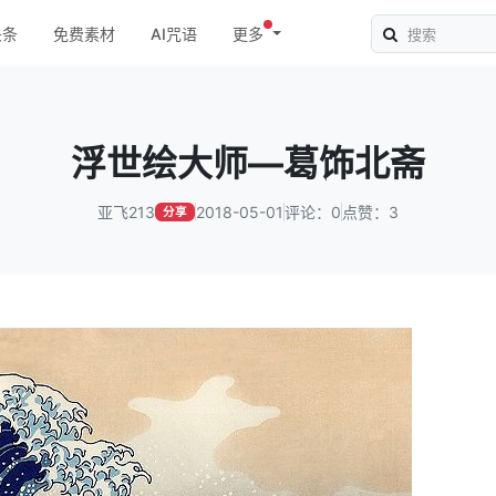
头条
免费素材
AI咒语
更多
浮世绘大师—葛饰北斋
亚飞213
2018-05-01
评论：0
点赞：3
分享