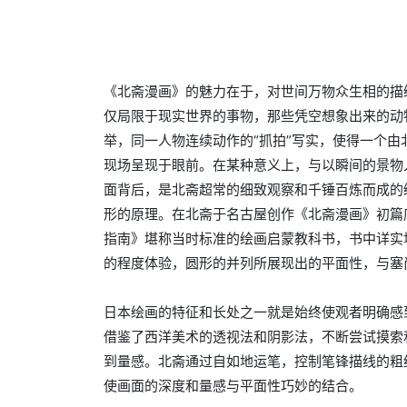
《北斋漫画》的魅力在于，对世间万物众生相的描
仅局限于现实世界的事物，那些凭空想象出来的动
举，同一人物连续动作的“抓拍”写实，使得一个
现场呈现于眼前。在某种意义上，与以瞬间的景物
面背后，是北斋超常的细致观察和千锤百炼而成的
形的原理。在北斋于名古屋创作《北斋漫画》初篇底
指南》堪称当时标准的绘画启蒙教科书，书中详实
的程度体验，圆形的并列所展现出的平面性，与塞
日本绘画的特征和长处之一就是始终使观者明确感
借鉴了西洋美术的透视法和阴影法，不断尝试摸索
到量感。北斋通过自如地运笔，控制笔锋描线的粗
使画面的深度和量感与平面性巧妙的结合。