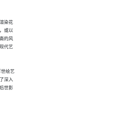
渲染花
，或以
斋的风
现代艺
浮世绘艺
了深入
后世影