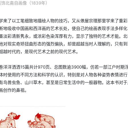
葛饰北斋自画像（1839年）
学来了以工笔细致地描绘人物的技巧，又从俵屋宗理那里学来了重彩
断地吸收中国画和西洋画的艺术长处，使自己的绘画表现手法多样化
墨淡彩清新隽永，或浓彩色染浑厚有力，显示了独特的艺术才能。北
他对现实奇矫扭曲形态的强烈偏执，却是超越当时人理解的，只有到
超越时代的，是现代艺术之前的现代艺术。
洋洋洒洒15篇共计970页、总图数逾3900幅，仿若一部江户时期
体时使用的不同方法和科学的认识，特别是对人物各种姿势表情进行
有鸟兽虫鱼、山川草木，甚至是日常生活中的一般器物。这本书对于
画创作的鼻祖。