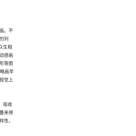
画。不
的列
众生相
动感画
形等图
《略画早
视觉上
，吸收
叠来得
样性，