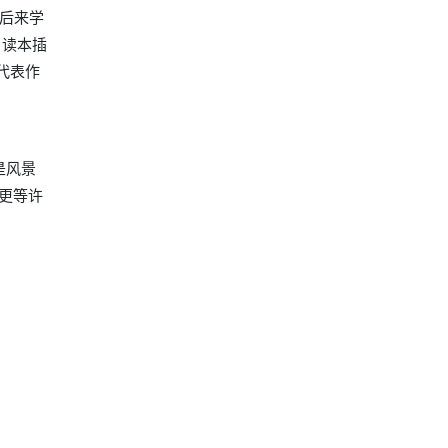
，后来学
、读本插
。代表作
是风景
更等许