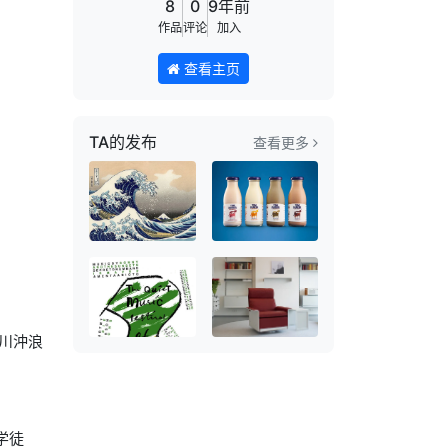
8
0
9年前
作品
评论
加入
查看主页
TA的发布
查看更多
川沖浪
学徒