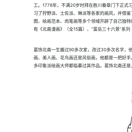
工。1778年，不满20岁时拜在胜川春章门下正式
习了狩野派、土佐派、琳派等各家的画风，并借鉴
图、绘画范本、肉笔画等多个领域开辟了自己独特的画风
有《北斋漫画》（全15篇）、“富岳三十六景”系列（
葛饰北斋一生搬过90多次家，改过30多次名字，
画、美人画、花鸟画还是风俗画，他都是一把好手
多印象派绘画大师都临摹过其作品。葛饰北斋还是