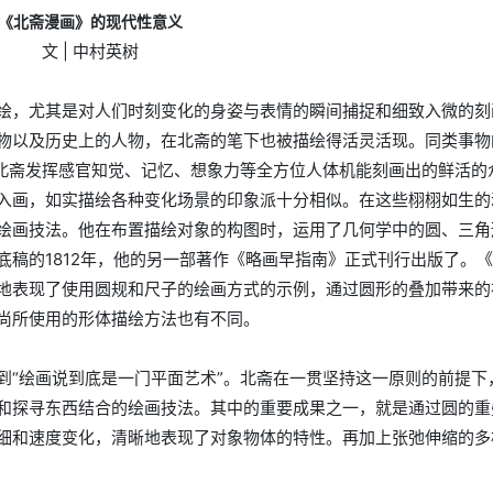
《北斋漫画》的现代性意义
文 | 中村英树
绘，尤其是对人们时刻变化的身姿与表情的瞬间捕捉和细致入微的刻
物以及历史上的人物，在北斋的笔下也被描绘得活灵活现。同类事物
由北斋发挥感官知觉、记忆、想象力等全方位人体机能刻画出的鲜活的
入画，如实描绘各种变化场景的印象派十分相似。在这些栩栩如生的
绘画技法。他在布置描绘对象的构图时，运用了几何学中的圆、三角
稿的1812年，他的另一部著作《略画早指南》正式刊行出版了。
地表现了使用圆规和尺子的绘画方式的示例，通过圆形的叠加带来的
尚所使用的形体描绘方法也有不同。
到“绘画说到底是一门平面艺术”。北斋在一贯坚持这一原则的前提下
和探寻东西结合的绘画技法。其中的重要成果之一，就是通过圆的重
细和速度变化，清晰地表现了对象物体的特性。再加上张弛伸缩的多