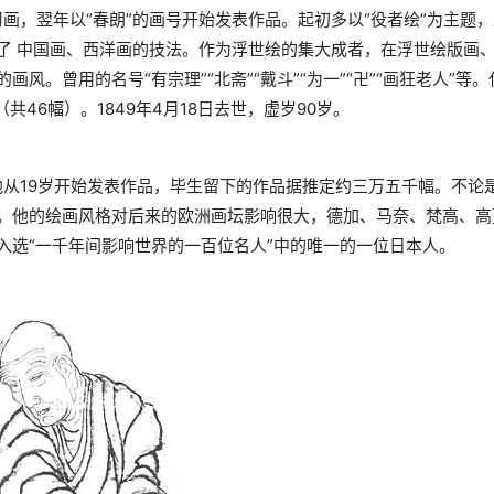
习画，翌年以“春朗”的画号开始发表作品。起初多以“役者绘”为主题
了 中国画、西洋画的技法。作为浮世绘的集大成者，在浮世绘版画
。曾用的名号“有宗理”“北斋”“戴斗”“为一”“卍”“画狂老人”等
共46幅）。1849年4月18日去世，虚岁90岁。
他从19岁开始发表作品，毕生留下的作品据推定约三万五千幅。不论
。他的绘画风格对后来的欧洲画坛影响很大，德加、马奈、梵高、高
入选“一千年间影响世界的一百位名人”中的唯一的一位日本人。