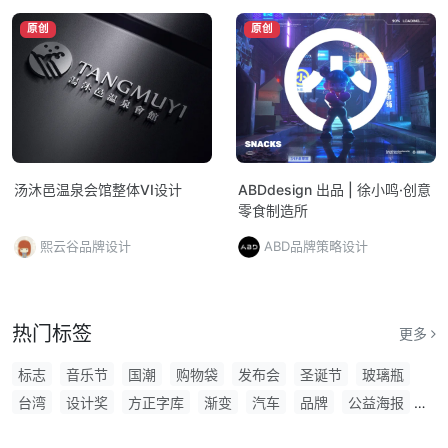
原创
原创
汤沐邑温泉会馆整体VI设计
ABDdesign 出品 | 徐小鸣·创意
零食制造所
熙云谷品牌设计
ABD品牌策略设计
热门标签
更多
标志
音乐节
国潮
购物袋
发布会
圣诞节
玻璃瓶
台湾
设计奖
方正字库
渐变
汽车
品牌
公益海报
字库
腾讯
工业设计大赛
AIGC
标识
平面设计大赛