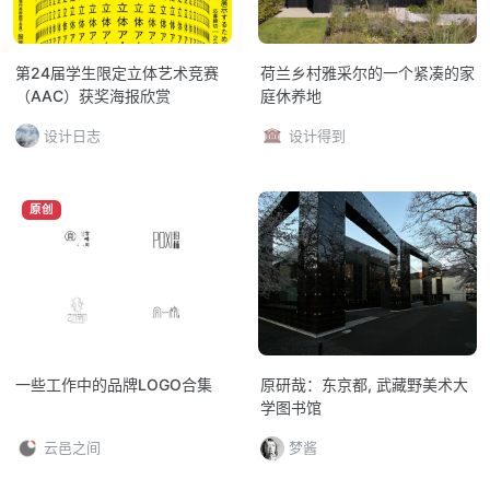
第24届学生限定立体艺术竞赛
荷兰乡村雅采尔的一个紧凑的家
（AAC）获奖海报欣赏
庭休养地
设计日志
设计得到
原创
一些工作中的品牌LOGO合集
原研哉：东京都, 武藏野美术大
学图书馆
云邑之间
梦酱