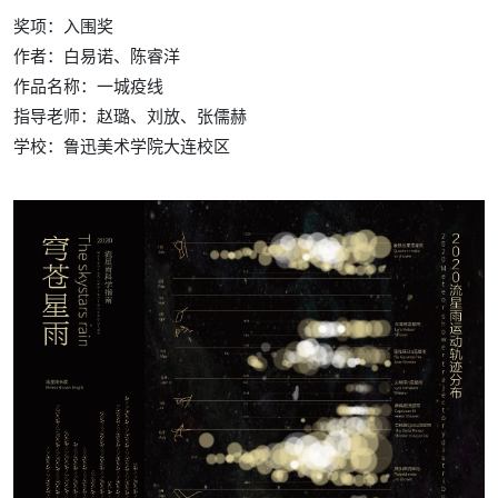
奖项：入围奖
作者：白易诺、陈睿洋
作品名称：一城疫线
指导老师：赵璐、刘放、张儒赫
学校：
鲁迅美术学院大连校区