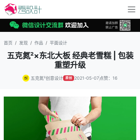
首页
发现
作品
平面设计
五克氮²×东北大板 经典老雪糕 | 包装
重塑升级
五克氮²创意设计
2021-05-07
点赞：16
原创