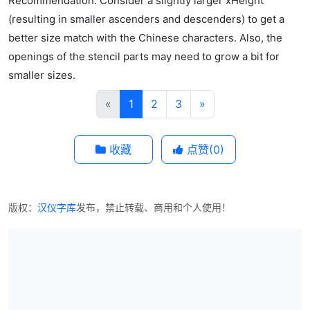
Recommendation: Consider a slightly larger xHeight
(resulting in smaller ascenders and descenders) to get a
better size match with the Chinese characters. Also, the
openings of the stencil parts may need to grow a bit for
smaller sizes.
«
1
2
3
»
收藏
点赞(
0
)
版权：
汉仪字库
发布，禁止转载、商用和个人使用！