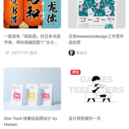
一款具有「昭和感」的日本书道
日本homesickdesign工作室作
字体，带你穿越回那个“古き良
品欣赏
き時代”
GEETYPE 极字和风字库
秀设计
原创
Don Tuch 快餐店品牌设计 by
设计师狗蛋的一天
Human