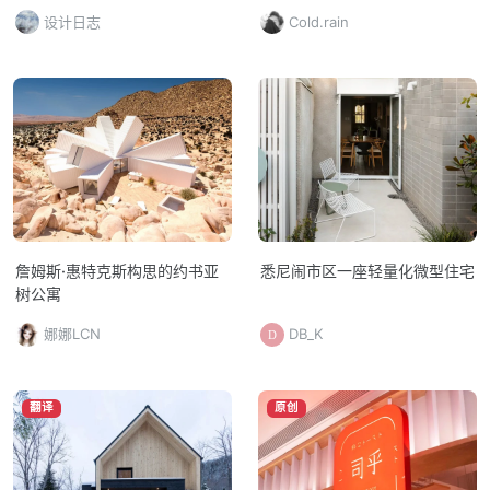
设计日志
Cold.rain
詹姆斯·惠特克斯构思的约书亚
悉尼闹市区一座轻量化微型住宅
树公寓
娜娜LCN
DB_K
翻译
原创